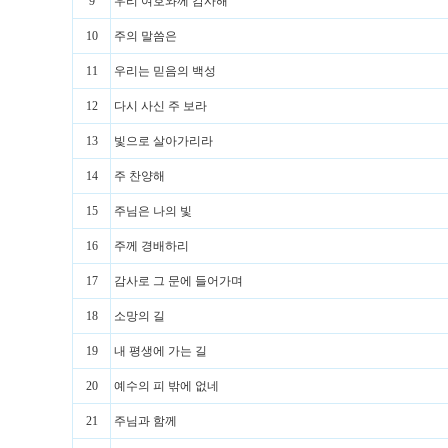
9
우리 여호와께 감사해
10
주의 말씀은
11
우리는 믿음의 백성
12
다시 사신 주 보라
13
빛으로 살아가리라
14
주 찬양해
15
주님은 나의 빛
16
주께 경배하리
17
감사로 그 문에 들어가며
18
소망의 길
19
내 평생에 가는 길
20
예수의 피 밖에 없네
21
주님과 함께