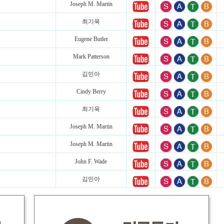
Joseph M. Martin
최기욱
Eugene Butler
Mark Patterson
김민아
Cindy Berry
최기욱
Joseph M. Martin
Joseph M. Martin
John F. Wade
김민아