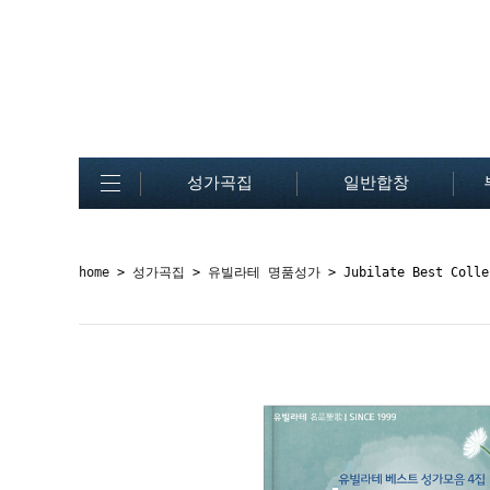
성가곡집
일반합창
home
>
성가곡집
>
유빌라테 명품성가
> Jubilate Best Colle