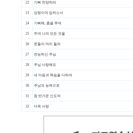
22
기뻐 찬양하라
23
성령이여 임하소서
24
기뻐해, 춤을 추며
25
주여 나의 모든 것을
26
문들아 머리 들라
27
전능하신 주님
28
주님 사랑해요
29
네 마음과 목숨을 다하여
30
주님의 능력으로
31
참 반가운 신도여
32
더욱 사랑