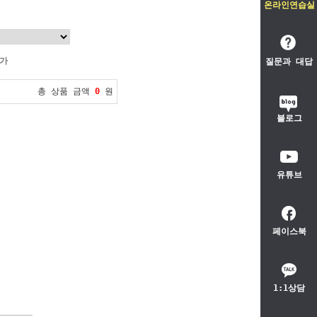
온라인연습실
불가
질문과 대답
총 상품 금액
0
원
블로그
유튜브
페이스북
1:1상담