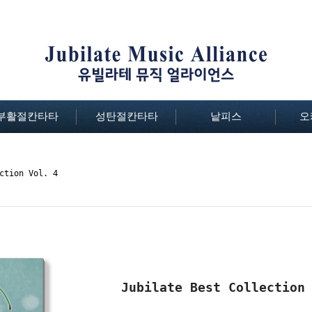
부활절칸타타
성탄절칸타타
낱피스
오
ction Vol. 4
Jubilate Best Collection