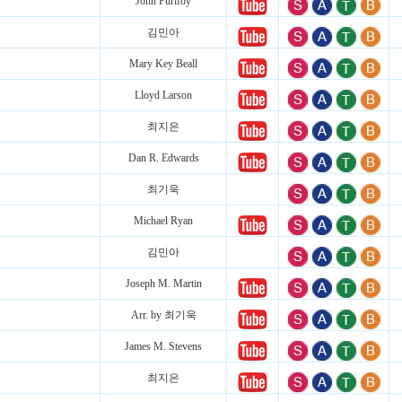
John Purifoy
김민아
Mary Key Beall
Lloyd Larson
최지은
Dan R. Edwards
최기욱
Michael Ryan
김민아
Joseph M. Martin
Arr. by 최기욱
James M. Stevens
최지은