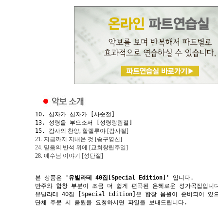
10. 십자가 십자가 [사순절]
13. 성령을 부으소서 [성령랑림절]
15. 감
사의 찬양, 할렐루야
[감사절]
21. 지금까지 지내온 것 [송구영신]
24. 믿음의 반석 위에 [교회창립주일]
28. 예수님 이야기 [성탄절]
본 상품은
'유빌라테 40집[Special Edition]'
입니다.
반주와 합창 부분이 조금 더 쉽게 편곡된 은혜로운 성가곡집입니
유빌라테 40집 [Special Edition]은 합창 음원이 준비되어 있
단체 주문 시 음원을 요청하시면 파일을 보내드립니다.