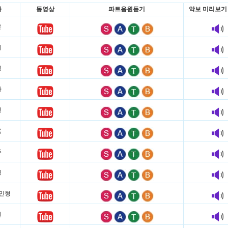
가
동영상
파트음원듣기
악보 미리보기
은
리
영
아
연
욱
주
영
 이민형
진