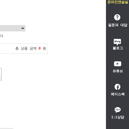
온라인연습실
질문과 대답
불가
블로그
총 상품 금액
0
원
유튜브
페이스북
1:1상담