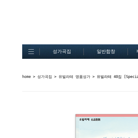
성가곡집
일반합창
home
>
성가곡집
>
유빌라테 명품성가
> 유빌라테 40집 [Special