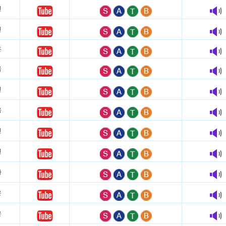
연
진
훈
옥
진
옥
진
연
아
은
은