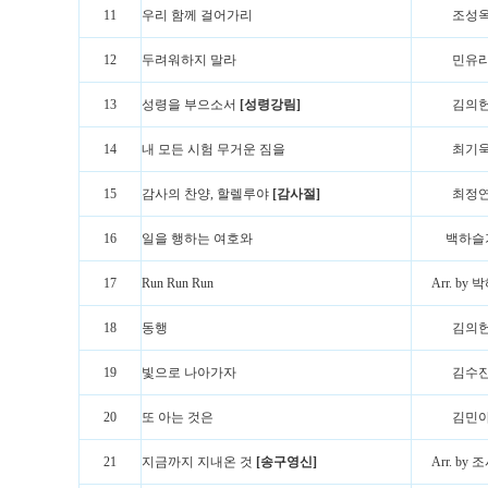
11
우리 함께 걸어가리
조성
12
두려워하지 말라
민유
13
성령을 부으소서
[성령강림]
김의
14
내 모든 시험 무거운 짐을
최기
15
감사의 찬양, 할렐루야
[감사절]
최정
16
일을 행하는 여호와
백하슬
17
Run Run Run
Arr. by
18
동행
김의
19
빛으로 나아가자
김수
20
또 아는 것은
김민
21
지금까지 지내온 것
[송구영신]
Arr. by