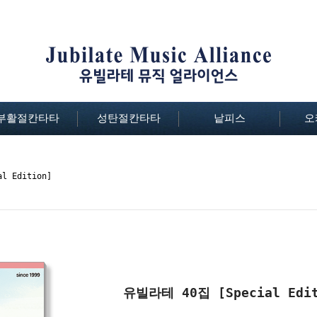
부활절칸타타
성탄절칸타타
낱피스
오
 Edition]
유빌라테 40집 [Special Edi