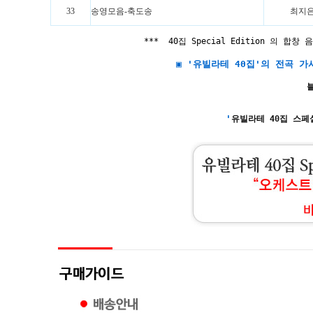
33
송영모음-축도송
최지
*** 40집 Special Edition 의 합
▣ '유빌라테 40집'의 전곡 
블
'
유빌라테 40집 스