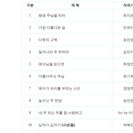
구분
제 목
작곡
1
평생 주님을 따라
최지
2
가장 아름다운 일
민유
3
다윗의 고백
송진
4
일어나라 주 위하여
김민
5
예수님을 믿으면
최정
6
아름다우신 주님
최기
7
예수가 우리를 부르는 소리
정영
8
높으신 주 찬양
송진
9
내 주 되신 주를 참 사랑하고
Arr. by
10
십자가 십자가
[사순절]
박혜