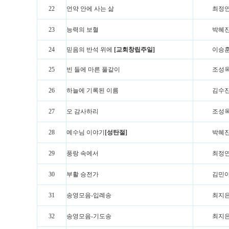
22
언약 안에 사는 삶
최정
23
능력의 보혈
박혜
24
믿음의 반석 위에
[교회창립주일]
이승
25
빈 들에 마른 풀같이
조성
26
하늘에 기록된 이름
김수
27
오 감사하리
조성
28
예수님 이야기
[성탄절]
박혜
29
풍랑 속에서
최정
30
부활 승전가
김민
31
송영모음-입례송
최지
32
송영모음-기도송
최지