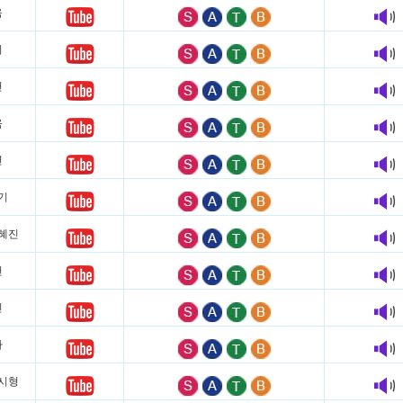
옥
리
헌
욱
연
기
 박혜진
헌
진
아
 조시형