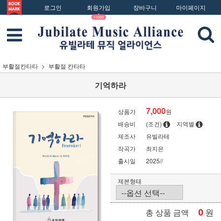
로그인
회원가입
장바구니
마이페이지
부활절칸타타
부활절 칸타타
기억하라
7,000
상품가
원
배송비
(조건)
지역별
제조사
유빌라테
작곡가
최지은
출시일
2025//
제본형태
0
원
총 상품 금액