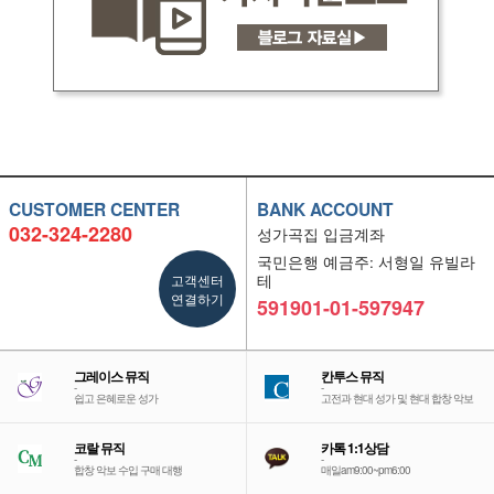
CUSTOMER CENTER
BANK ACCOUNT
032-324-2280
성가곡집 입금계좌
국민은행 예금주: 서형일 유빌라
고객센터
테
연결하기
591901-01-597947
그레이스 뮤직
칸투스 뮤직
-
-
쉽고 은혜로운 성가
고전과 현대 성가 및 현대 합창 악보
코랄 뮤직
카톡 1:1상담
-
-
합창 악보 수입 구매 대행
매일am9:00~pm6:00