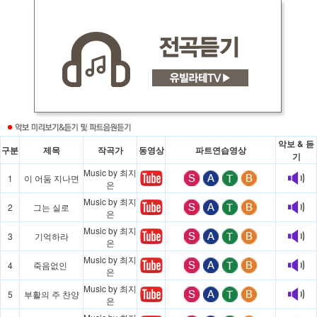
악보 & 듣
구분
제목
작곡가
동영상
파트연습영상
기
Music by 최지
1
이 어둠 지나면
은
Music by 최지
2
그는 실로
은
Music by 최지
3
기억하라
은
Music by 최지
4
죽음없인
은
Music by 최지
5
부활의 주 찬양
은