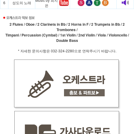
Music by 최지
6
성도의 노래
은
2 Flutes / Oboe / 2 Clarinets in Bb / 2 Horns in F / 2 Trumpets in Bb / 2
Trombones /
Timpani / Percussion (Cymbal) / 1st Violin / 2nd Violin / Viola / Violoncello /
Double Bass
* 자세한 문의사항은 032-324-2280으로 연락주시기 바랍니다.