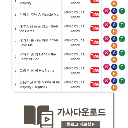
1
Majesty
Raney
Music by Joel
2
기적의 주님 A Miracle Man
Raney
예루살렘 문을 열고 Open
Music by Joel
3
the Gates
Raney
네가 나를 사랑하면 If You
Music by Joel
4
Love Me
Raney
주의 어린 양 Behold the
Music by Joel
5
Lamb of God
Raney
Music by Joel
6
그의 이름 At His Name
Raney
전능하신 이름 Name of All
Music by Joel
7
Majesty (Reprise)
Raney