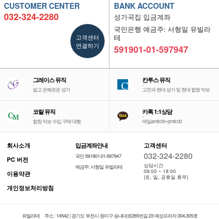
CUSTOMER CENTER
BANK ACCOUNT
032-324-2280
성가곡집 입금계좌
국민은행 예금주: 서형일 유빌라
고객센터
테
연결하기
591901-01-597947
그레이스 뮤직
칸투스 뮤직
-
-
쉽고 은혜로운 성가
고전과 현대 성가 및 현대 합창 악보
코랄 뮤직
카톡 1:1상담
-
-
합창 악보 수입 구매 대행
매일am9:00~pm6:00
회사소개
입금계좌안내
고객센터
032-324-2280
국민 591901-01-597947
PC 버전
상담시간
예금주: 서형일 유빌라테
09:00 ~ 18:00
이용약관
(토, 일, 공휴일 휴무)
개인정보처리방침
유빌라테
주소 : 14542 | 경기도 부천시 원미구 송내대로265번길 23 예성프라자 304,305호