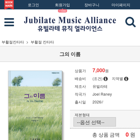
로그인
회원가입
장바구니
마이페이지
부활절칸타타
부활절 칸타타
그의 이름
7,000
상품가
원
배송비
(조건)
지역별
제조사
유빌라테
작곡가
Joel Raney
출시일
2026//
제본형태
0
원
총 상품 금액