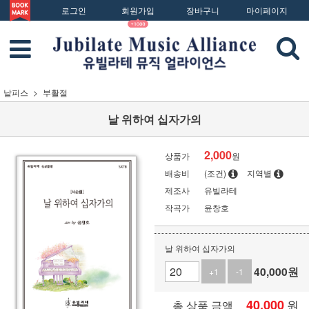
로그인
회원가입
장바구니
마이페이지
낱피스
부활절
날 위하여 십자가의
2,000
상품가
원
배송비
(조건)
지역별
제조사
유빌라테
작곡가
윤창호
날 위하여 십자가의
40,000
원
+1
-1
40,000
원
총 상품 금액