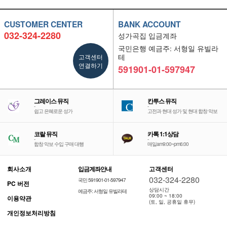
CUSTOMER CENTER
BANK ACCOUNT
032-324-2280
성가곡집 입금계좌
국민은행 예금주: 서형일 유빌라
고객센터
테
연결하기
591901-01-597947
그레이스 뮤직
칸투스 뮤직
-
-
쉽고 은혜로운 성가
고전과 현대 성가 및 현대 합창 악보
코랄 뮤직
카톡 1:1상담
-
-
합창 악보 수입 구매 대행
매일am9:00~pm6:00
회사소개
입금계좌안내
고객센터
032-324-2280
국민 591901-01-597947
PC 버전
상담시간
예금주: 서형일 유빌라테
09:00 ~ 18:00
이용약관
(토, 일, 공휴일 휴무)
개인정보처리방침