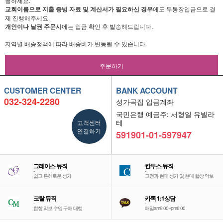
행하세요.
교회이름으로 지출 증빙 자료 및 계산서가 필요하신 경우
에도 무통장입금으로 결
제 진행해주세요.
개인이나 낱권 주문시
에는 입금 확인 후 발송해드립니다.
지역별 배송정책에 따라 배송비가 변동될 수 있습니다.
주문하기
CUSTOMER CENTER
BANK ACCOUNT
032-324-2280
성가곡집 입금계좌
국민은행 예금주: 서형일 유빌라
고객센터
테
연결하기
591901-01-597947
그레이스 뮤직
칸투스 뮤직
-
-
쉽고 은혜로운 성가
고전과 현대 성가 및 현대 합창 악보
코랄 뮤직
카톡 1:1상담
-
-
합창 악보 수입 구매 대행
매일am9:00~pm6:00