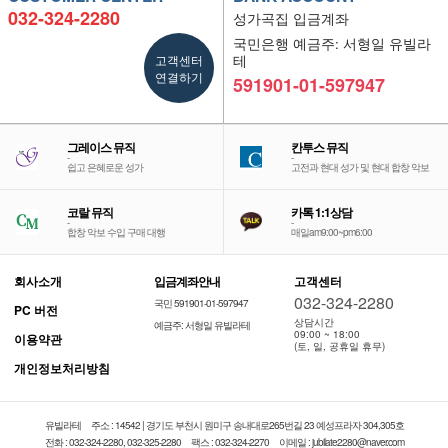
032-324-2280
성가곡집 입금계좌
국민은행 예금주: 서형일 유빌라
고객센터
테
연결하기
591901-01-597947
그레이스 뮤직
칸투스 뮤직
-
-
쉽고 은혜로운 성가
고전과 현대 성가 및 현대 합창 악보
코랄 뮤직
카톡 1:1상담
-
-
합창 악보 수입 구매 대행
매일am9:00~pm6:00
회사소개
입금계좌안내
고객센터
032-324-2280
국민 591901-01-597947
PC 버전
상담시간
예금주: 서형일 유빌라테
09:00 ~ 18:00
이용약관
(토, 일, 공휴일 휴무)
개인정보처리방침
유빌라테
주소 : 14542 | 경기도 부천시 원미구 송내대로265번길 23 예성프라자 304,305호
전화 : 032-324-2280, 032-325-2280
팩스 : 032-324-2270
이메일 : jubilate2280@naver.com