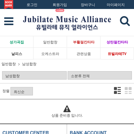
로그인
회원가입
장바구니
마이페이지
성가곡집
일반합창
부활절칸타타
성탄절칸타타
낱피스
오케스트라
관련상품
유빌라테TV
일반합창
남성합창
정렬
상품 준비중 입니다.
CUSTOMER CENTER
BANK ACCOUNT