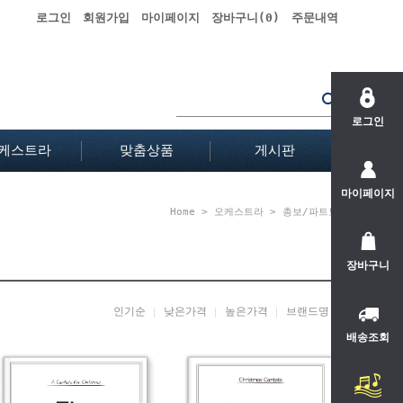
로그인
회원가입
마이페이지
장바구니(
0
)
주문내역
로그인
케스트라
맞춤상품
게시판
마이페이지
Home
>
오케스트라
>
총보/파트보
장바구니
인기순
낮은가격
높은가격
브랜드명
배송조회