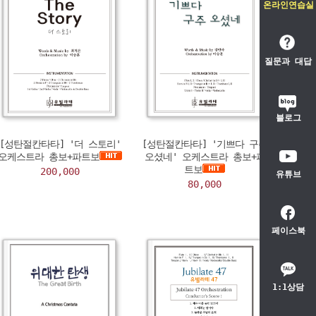
온라인연습실
질문과 대답
블로그
[성탄절칸타타] '더 스토리'
[성탄절칸타타] '기쁘다 구주
오케스트라 총보+파트보
오셨네' 오케스트라 총보+파
트보
200,000
유튜브
80,000
페이스북
1:1상담