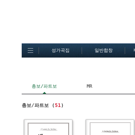
성가곡집
일반합창
총보/파트보
MR
총보/파트보 (
51
)