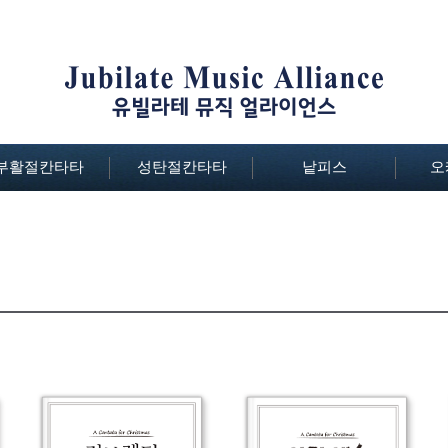
부활절칸타타
성탄절칸타타
낱피스
오