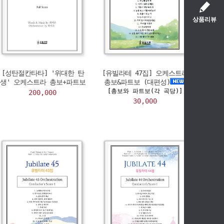
상품리뷰
[성탄절칸타타] '위대한 탄
[유빌라테 47집] 오케스트라
생' 오케스트라 총보+파트보
총보&파트보 (대편성)
[총보와 파트보(각 곡당)]
200,000
30,000