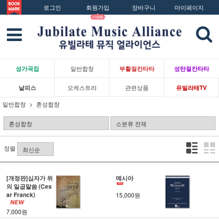
로그인
회원가입
장바구니
마이페이지
성가곡집
일반합창
부활절칸타타
성탄절칸타타
낱피스
오케스트라
관련상품
유빌라테TV
일반합창
혼성합창
정렬
[개정판]십자가 위
메시아
의 일곱말씀 (Ces
ar Franck)
15,000원
7,000원