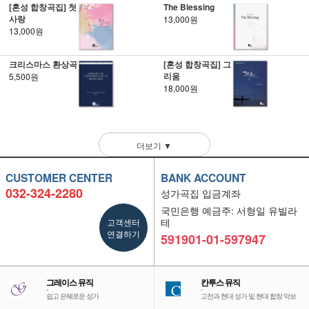
[혼성 합창곡집] 첫
The Blessing
사랑
13,000원
13,000원
크리스마스 환상곡
[혼성 합창곡집] 그
리움
5,500원
18,000원
더보기 ▼
CUSTOMER CENTER
BANK ACCOUNT
032-324-2280
성가곡집 입금계좌
국민은행 예금주: 서형일 유빌라
고객센터
테
연결하기
591901-01-597947
그레이스 뮤직
칸투스 뮤직
-
-
쉽고 은혜로운 성가
고전과 현대 성가 및 현대 합창 악보