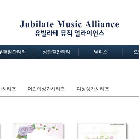
부활절칸타타
성탄절칸타타
낱피스
오
가시리즈
어린이성가시리즈
여성성가시리즈