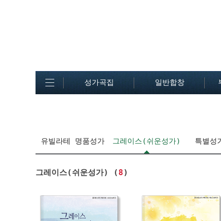
성가곡집
일반합창
유빌라테 명품성가
그레이스(쉬운성가)
특별성
그레이스(쉬운성가) (
8
)