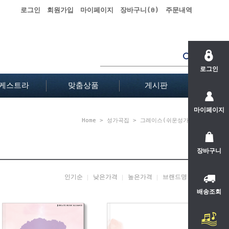
로그인
회원가입
마이페이지
장바구니(
0
)
주문내역
로그인
케스트라
맞춤상품
게시판
마이페이지
Home
>
성가곡집
>
그레이스(쉬운성가)
장바구니
인기순
낮은가격
높은가격
브랜드명
배송조회