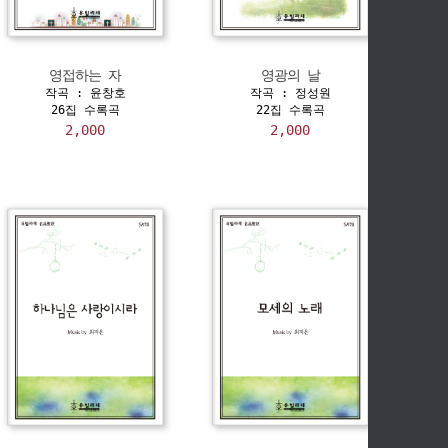
영접하는 자
영광의 날
작곡 : 윤창호
작곡 : 정성원
26집 수록곡
22집 수록곡
2,000
2,000