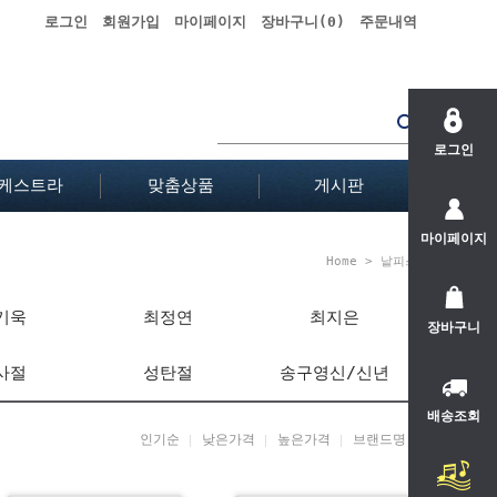
로그인
회원가입
마이페이지
장바구니(
0
)
주문내역
로그인
케스트라
맞춤상품
게시판
마이페이지
Home
>
낱피스
기욱
최정연
최지은
장바구니
사절
성탄절
송구영신/신년
배송조회
인기순
낮은가격
높은가격
브랜드명