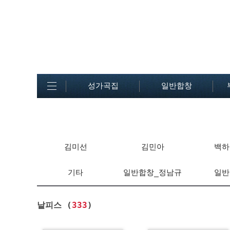
성가곡집
일반합창
김미선
김민아
백하
기타
일반합창_정남규
일반
낱피스 (
333
)