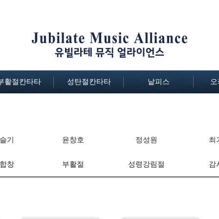
부활절칸타타
성탄절칸타타
낱피스
오
슬기
윤창호
정성원
최
합창
부활절
성령강림절
감