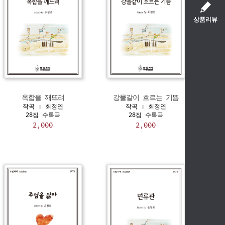
상품리뷰
옥합을 깨뜨려
강물같이 흐르는 기쁨
작곡 : 최정연
작곡 : 최정연
28집 수록곡
28집 수록곡
2,000
2,000